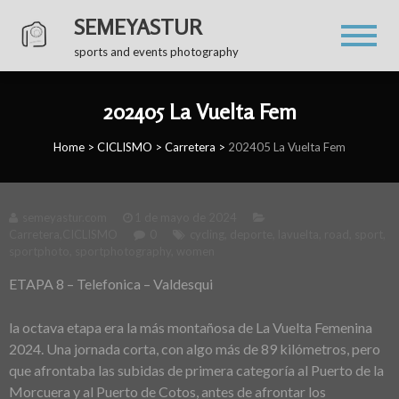
SEMEYASTUR
sports and events photography
202405 La Vuelta Fem
Home
>
CICLISMO
>
Carretera
>
202405 La Vuelta Fem
semeyastur.com
1 de mayo de 2024
Carretera
,
CICLISMO
0
cycling
,
deporte
,
lavuelta
,
road
,
sport
,
sportphoto
,
sportphotography
,
women
ETAPA 8 – Telefonica – Valdesqui
la octava etapa era la más montañosa de La Vuelta Femenina
2024. Una jornada corta, con algo más de 89 kilómetros, pero
que afrontaba las subidas de primera categoría al Puerto de la
Morcuera y al Puerto de Cotos, antes de afrontar los