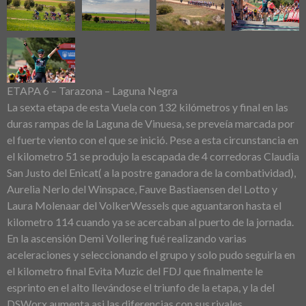
ETAPA 6 – Tarazona – Laguna Negra
La sexta etapa de esta Vuela con 132 kilómetros y final en las
duras rampas de la Laguna de Vinuesa, se preveía marcada por
el fuerte viento con el que se inició. Pese a esta circunstancia en
el kilometro 51 se produjo la escapada de 4 corredoras Claudia
San Justo del Enicat( a la postre ganadora de la combatividad),
Aurelia Nerlo del Winspace, Fauve Bastiaensen del Lotto y
Laura Molenaar del VolkerWessels que aguantaron hasta el
kilometro 114 cuando ya se acercaban al puerto de la jornada.
En la ascensión Demi Vollering fué realizando varias
aceleraciones y seleccionando el grupo y solo pudo seguirla en
el kilometro final Evita Muzic del FDJ que finalmente le
esprinto en el alto llevándose el triunfo de la etapa, y la del
DSWorx aumenta asi las diferencias con sus rivales.